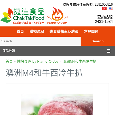
持牌食物製造廠牌照: 299
100
0816
查詢熱線
2431-1534
首頁
購物流程
査看購物車及結賬
常見問題
Search
產品分類
首頁
»
燒烤專區 by Flame-O-Joy
»
澳洲M4和牛西冷牛扒
澳洲M4和牛西冷牛扒