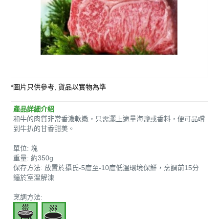
*圖片只供參考, 貨品以實物為準
產品詳細介紹
和牛的肉質非常香濃軟嫩，只需灑上適量海鹽或香料，便可品嚐
到牛扒的甘香甜美。
單位: 塊
重量: 約350g
保存方法: 放置於攝氏-5度至-10度低溫環境保鮮，烹調前15分
鐘於室溫解涷
烹調方法: