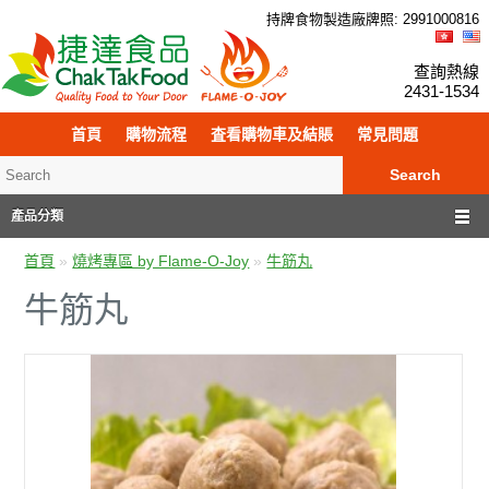
持牌食物製造廠牌照: 299
100
0816
查詢熱線
2431-1534
首頁
購物流程
査看購物車及結賬
常見問題
Search
產品分類
首頁
»
燒烤專區 by Flame-O-Joy
»
牛筋丸
牛筋丸