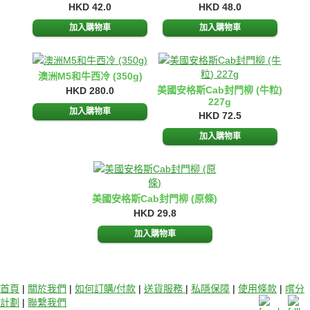
HKD 42.0
HKD 48.0
澳洲M5和牛西冷 (350g)
美國安格斯Cab封門柳 (牛粒)
HKD 280.0
227g
HKD 72.5
美國安格斯Cab封門柳 (原條)
HKD 29.8
首頁
|
關於我們
|
如何訂購/付款
|
送貨服務
|
私隱保障
|
使用條款
|
嚐分
計劃
|
聯繫我們