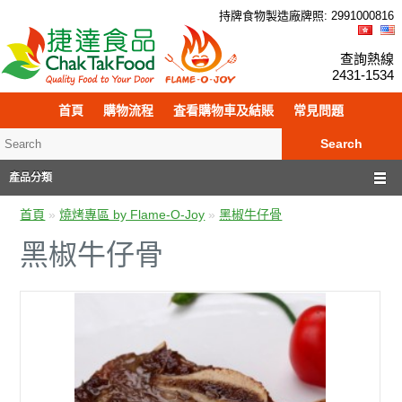
持牌食物製造廠牌照: 299
100
0816
查詢熱線
2431-1534
首頁
購物流程
査看購物車及結賬
常見問題
Search
產品分類
首頁
»
燒烤專區 by Flame-O-Joy
»
黑椒牛仔骨
黑椒牛仔骨