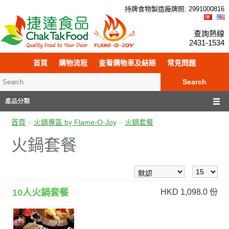
持牌食物製造廠牌照: 299
100
0816
查詢熱線
2431-1534
首頁
購物流程
査看購物車及結賬
常見問題
Search
產品分類
首頁
»
火鍋專區 by Flame-O-Joy
»
火鍋套餐
火鍋套餐
10人火鍋套餐
HKD 1,098.0 份