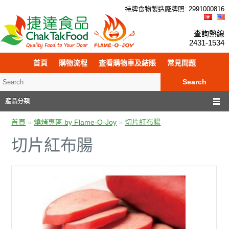
持牌食物製造廠牌照: 299
100
0816
查詢熱線
2431-1534
首頁
購物流程
査看購物車及結賬
常見問題
Search
產品分類
首頁
»
燒烤專區 by Flame-O-Joy
»
切片紅布腸
切片紅布腸