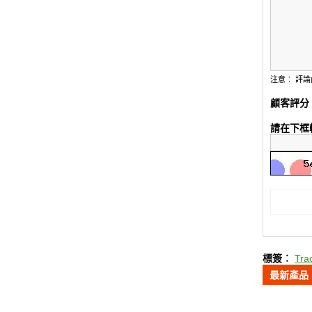
注意︰
評論
顧客評分
請在下框
標簽︰
Tr
最新產品