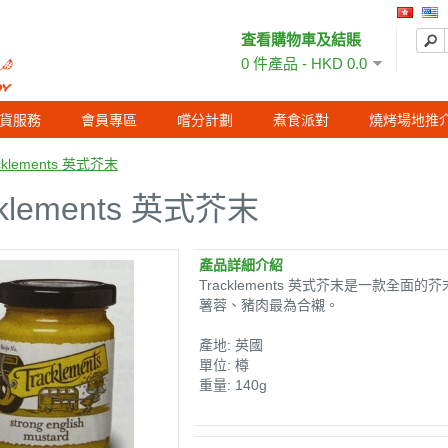
査看購物車及結賬
0 件產品 - HKD 0.0
貨服務
會員專區
嚐分計劃
煮食派對
燒烤場地推
cklements 英式芥末
cklements 英式芥末
產品詳細介紹
Tracklements 英式芥末是一款全
薯蓉、豬肉最為合襯。
產地: 英國
單位: 樽
重量: 140g