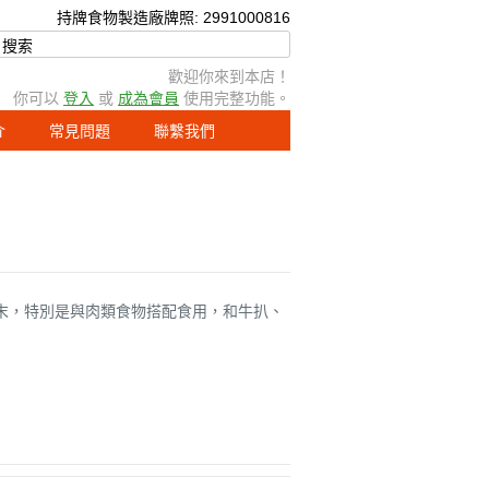
持牌食物製造廠牌照: 299
100
0816
歡迎你來到本店！
你可以
登入
或
成為會員
使用完整功能。
介
常見問題
聯繫我們
面的芥末，特別是與肉類食物搭配食用，和牛扒、