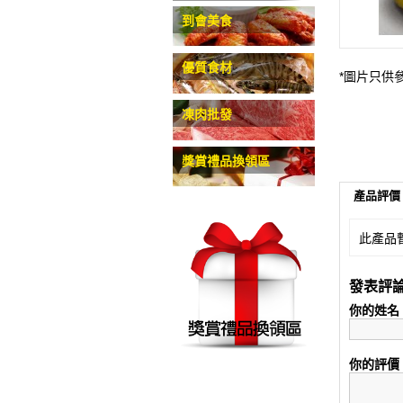
到會美食
優質食材
*圖片只供
凍肉批發
獎賞禮品換領區
產品評價 
此產品
發表評
你的姓名
你的評價