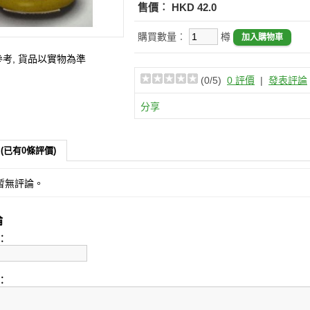
售價︰
HKD 42.0
購買數量︰
樽
參考, 貨品以實物為準
(
0
/5)
0 評價
|
發表評論
分享
(已有0條評價)
暫無評論。
論
︰
︰