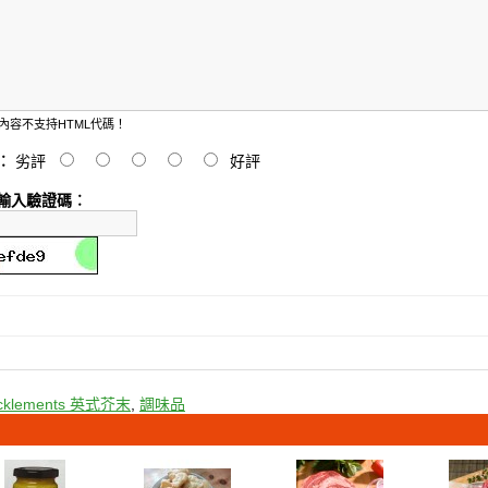
內容不支持HTML代碼！
︰
劣評
好評
輸入驗證碼︰
acklements 英式芥末
,
調味品