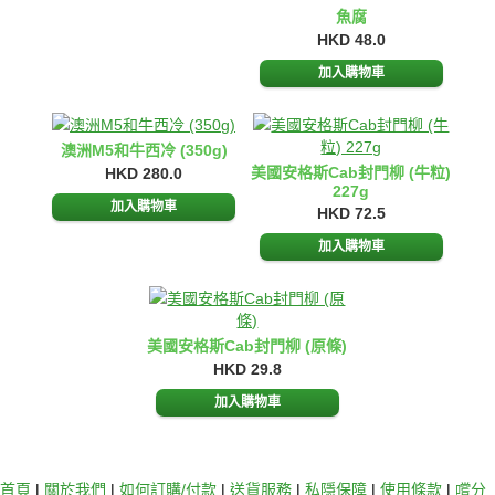
魚腐
HKD 48.0
澳洲M5和牛西冷 (350g)
美國安格斯Cab封門柳 (牛粒)
HKD 280.0
227g
HKD 72.5
美國安格斯Cab封門柳 (原條)
HKD 29.8
首頁
|
關於我們
|
如何訂購/付款
|
送貨服務
|
私隱保障
|
使用條款
|
嚐分