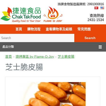
持牌食物製造廠牌照: 299
100
0816
查詢熱線
2431-1534
首頁
購物流程
査看購物車及結賬
常見問題
Search
產品分類
首頁
»
燒烤專區 by Flame-O-Joy
»
芝士脆皮腸
芝士脆皮腸