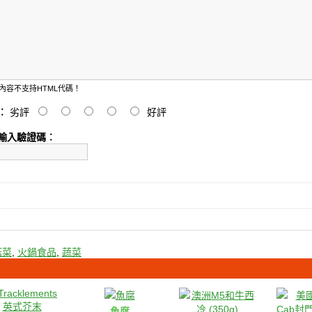
內容不支持HTML代碼！
︰
劣評
好評
輸入驗證碼︰
菇菜
,
火鍋食品
,
蔬菜
魚腐