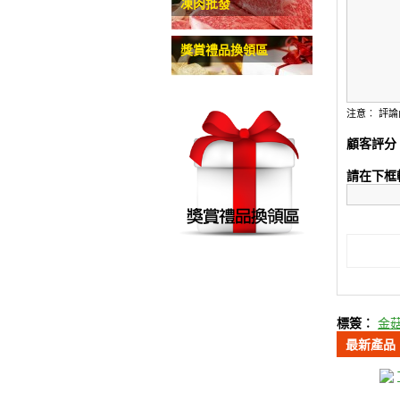
凍肉批發
獎賞禮品換領區
注意︰
評論
顧客評分
請在下框
標簽︰
金
最新產品