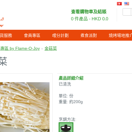
査看購物車及結賬
0 件產品 - HKD 0.0
貨服務
會員專區
嚐分計劃
煮食派對
燒烤場地推
區 by Flame-O-Joy
»
金菇菜
菜
產品詳細介紹
已清洗
單位: 份
重量: 約200g
烹調方法: