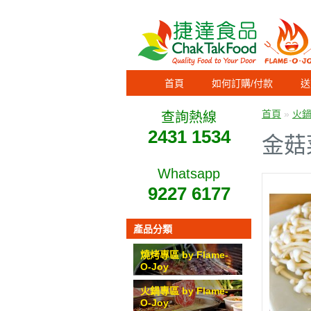
首頁
如何訂購/付款
送
首頁
»
火鍋專
查詢熱線
2431 1534
金菇
Whatsapp
9227 6177
產品分類
燒烤專區 by Flame-
O-Joy
火鍋專區 by Flame-
O-Joy