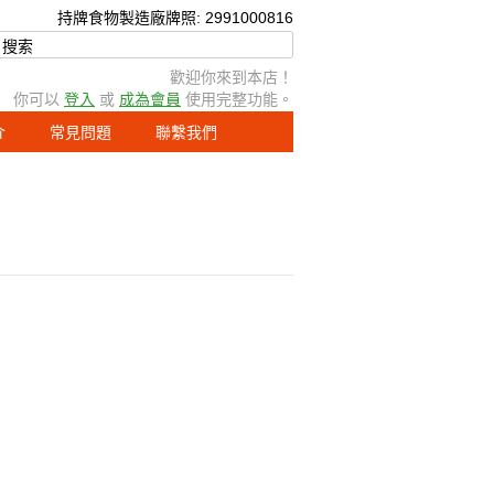
持牌食物製造廠牌照: 299
100
0816
歡迎你來到本店！
你可以
登入
或
成為會員
使用完整功能。
介
常見問題
聯繫我們