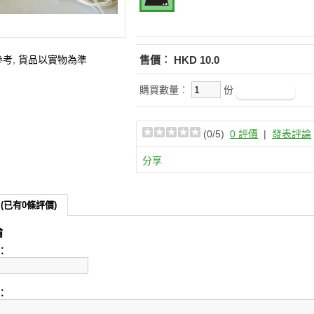
參考, 貨品以實物為準
售價︰
HKD 10.0
購買數量︰
份
(
0
/5)
0 評價
|
發表評論
分享
(已有0條評價)
論
︰
︰