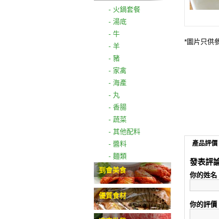
- 火鍋套餐
- 湯底
- 牛
*圖片只供
- 羊
- 豬
- 家禽
- 海產
- 丸
- 香腸
- 蔬菜
- 其他配料
產品評價 
- 醬料
- 麵類
發表評
到會美食
你的姓名
優質食材
你的評價