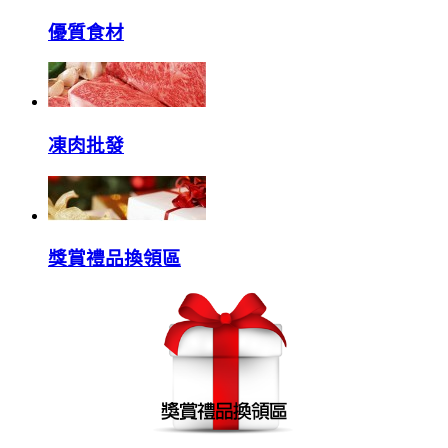
優質食材
凍肉批發
獎賞禮品換領區