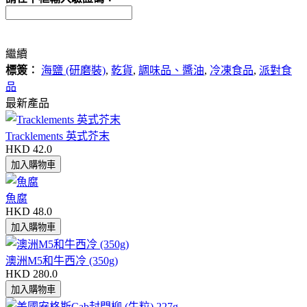
繼續
標簽︰
海鹽 (研磨裝)
,
乾貨
,
調味品、醬油
,
冷凍食品
,
派對食
品
最新產品
Tracklements 英式芥末
HKD 42.0
魚腐
HKD 48.0
澳洲M5和牛西冷 (350g)
HKD 280.0