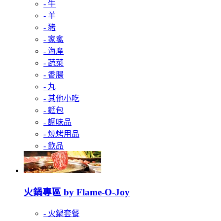
- 牛
- 羊
- 豬
- 家禽
- 海產
- 蔬菜
- 香腸
- 丸
- 其他小吃
- 麵包
- 調味品
- 燒烤用品
- 飲品
火鍋專區 by Flame-O-Joy
- 火鍋套餐