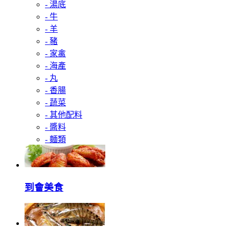
- 湯底
- 牛
- 羊
- 豬
- 家禽
- 海產
- 丸
- 香腸
- 蔬菜
- 其他配料
- 醬料
- 麵類
到會美食