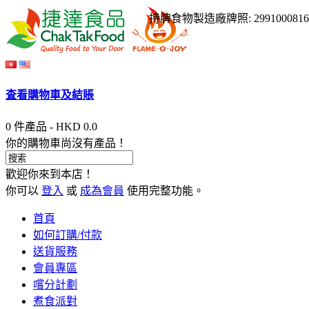
持牌食物製造廠牌照: 299
100
0816
査看購物車及結賬
0 件產品 - HKD 0.0
你的購物車尚沒有產品！
歡迎你來到本店！
你可以
登入
或
成為會員
使用完整功能。
首頁
如何訂購/付款
送貨服務
會員專區
嚐分計劃
煮食派對