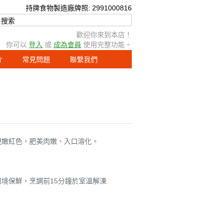
持牌食物製造廠牌照: 299
100
0816
歡迎你來到本店！
你可以
登入
或
成為會員
使用完整功能。
介
常見問題
聯繫我們
現嫩紅色，肥美肉嫩、入口溶化。
溫環境保鮮，烹調前15分鐘於室溫解涷