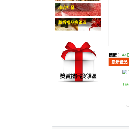
凍肉批發
獎賞禮品換領區
標簽︰
A
最新產品
Tr