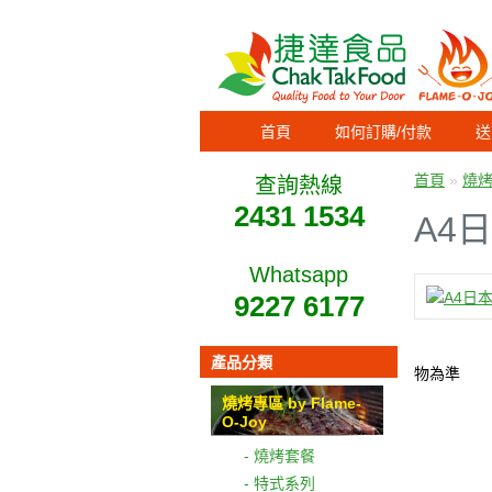
首頁
如何訂購/付款
送
首頁
»
燒烤專
查詢熱線
2431 1534
A4
Whatsapp
9227 6177
產品分類
物為準
燒烤專區 by Flame-
O-Joy
- 燒烤套餐
- 特式系列