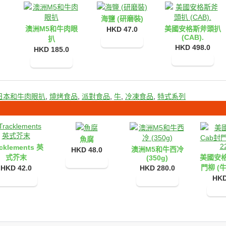
海鹽 (研磨裝)
澳洲M5和牛肉眼
美國安格斯斧頭扒
HKD 47.0
(CAB).
扒
加入購物車
HKD 498.0
HKD 185.0
加入購物車
加入購物車
4日本和牛肉眼扒
,
燒烤食品
,
派對食品
,
牛
,
冷凍食品
,
特式系列
魚腐
acklements 英
澳洲M5和牛西冷
HKD 48.0
式芥末
美國安格
(350g)
門柳 (牛
HKD 42.0
HKD 280.0
HKD