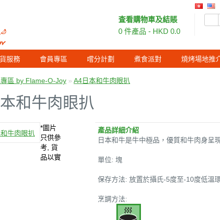
査看購物車及結賬
0 件產品 - HKD 0.0
貨服務
會員專區
嚐分計劃
煮食派對
燒烤場地推
區 by Flame-O-Joy
»
A4日本和牛肉眼扒
日本和牛肉眼扒
*圖片
產品詳細介紹
只供參
日本和牛是牛中極品，優質和牛肉身呈
考, 貨
品以實
單位: 塊
保存方法: 放置於攝氏-5度至-10度低
烹調方法: