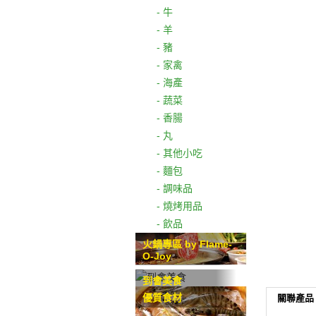
- 牛
- 羊
- 豬
- 家禽
- 海產
- 蔬菜
- 香腸
- 丸
- 其他小吃
- 麵包
- 調味品
- 燒烤用品
- 飲品
火鍋專區 by Flame-
O-Joy
到會美食
優質食材
關聯產品 (